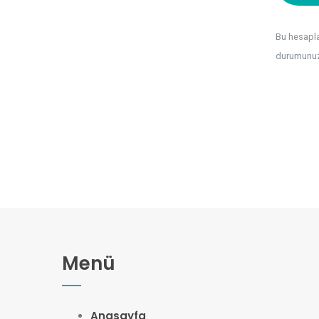
Bu hesaplam
durumunuz 
Menü
Anasayfa