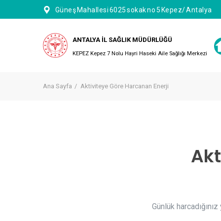
Güneş Mahallesi 6025 sokak no 5 Kepez/ Antalya
ANTALYA İL SAĞLIK MÜDÜRLÜĞÜ
KEPEZ Kepez 7 Nolu Hayri Haseki Aile Sağlığı Merkezi
Ana Sayfa
Aktiviteye Göre Harcanan Enerji
Akt
Günlük harcadığınız y