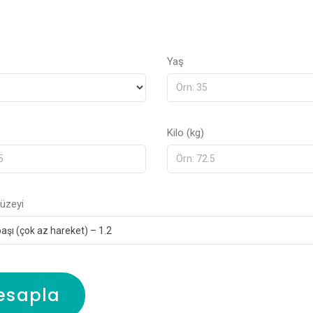
Yaş
Kilo (kg)
Düzeyi
esapla