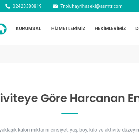
02423380819
7noluhayrihaseki@asmtr.com
KURUMSAL
HİZMETLERİMİZ
HEKİMLERİMİZ
D
iviteye Göre Harcanan En
aklaşık kalori miktarını cinsiyet, yaş, boy, kilo ve aktivite düzey