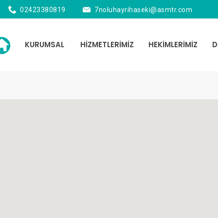
02423380819
7noluhayrihaseki@asmtr.com
KURUMSAL
HİZMETLERİMİZ
HEKİMLERİMİZ
D