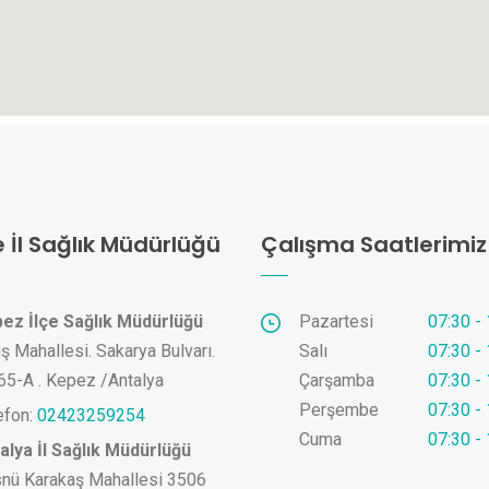
e İl Sağlık Müdürlüğü
Çalışma Saatlerimiz
ez İlçe Sağlık Müdürlüğü
Pazartesi
07:30 -
ış Mahallesi. Sakarya Bulvarı.
Salı
07:30 -
65-A . Kepez /Antalya
Çarşamba
07:30 -
Perşembe
07:30 -
efon:
02423259254
Cuma
07:30 -
alya İl Sağlık Müdürlüğü
nü Karakaş Mahallesi 3506