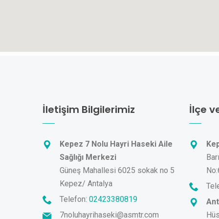
İletişim Bilgilerimiz
İlçe v
Kepez 7 Nolu Hayri Haseki Aile
Kep
Sağlığı Merkezi
Bar
Güneş Mahallesi 6025 sokak no 5
No:
Kepez/ Antalya
Tel
Telefon:
02423380819
Ant
7noluhayrihaseki@asmtr.com
Hüs