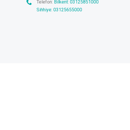
Telefon:
Bilkent: 03125851000
Sıhhiye: 03125655000