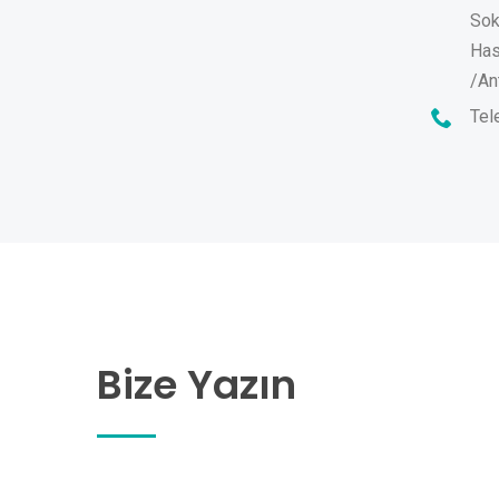
Sok
Has
/An
Tel
Bize Yazın